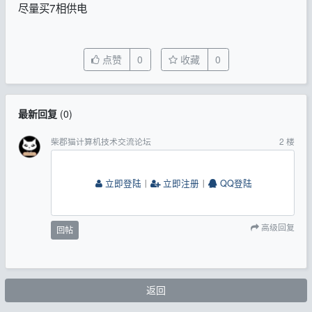
尽量买
7相供电
点赞
0
收藏
0
最新回复
(
0
)
柴郡猫计算机技术交流论坛
2
楼
立即登陆
丨
立即注册
丨
QQ登陆
高级回复
回帖
返回