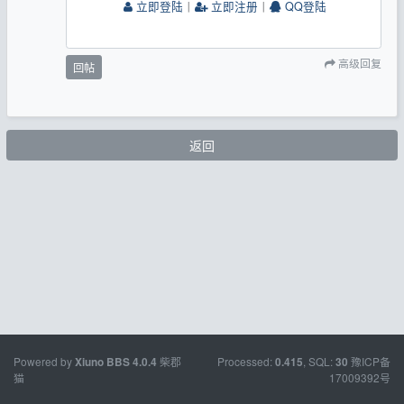
立即登陆
丨
立即注册
丨
QQ登陆
高级回复
回帖
返回
Powered by
柴郡
Processed:
, SQL:
豫ICP备
Xiuno BBS
4.0.4
0.415
30
猫
17009392号