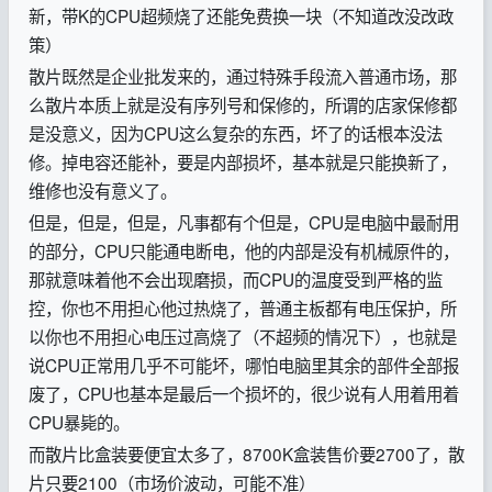
新，带K的CPU超频烧了还能免费换一块（不知道改没改政
策）
散片既然是企业批发来的，通过特殊手段流入普通市场，那
么散片本质上就是没有序列号和保修的，所谓的店家保修都
是没意义，因为CPU这么复杂的东西，坏了的话根本没法
修。掉电容还能补，要是内部损坏，基本就是只能换新了，
维修也没有意义了。
但是，但是，但是，凡事都有个但是，CPU是电脑中最耐用
的部分，CPU只能通电断电，他的内部是没有机械原件的，
那就意味着他不会出现磨损，而CPU的温度受到严格的监
控，你也不用担心他过热烧了，普通主板都有电压保护，所
以你也不用担心电压过高烧了（不超频的情况下），也就是
说CPU正常用几乎不可能坏，哪怕电脑里其余的部件全部报
废了，CPU也基本是最后一个损坏的，很少说有人用着用着
CPU暴毙的。
而散片比盒装要便宜太多了，8700K盒装售价要2700了，散
片只要2100（市场价波动，可能不准）