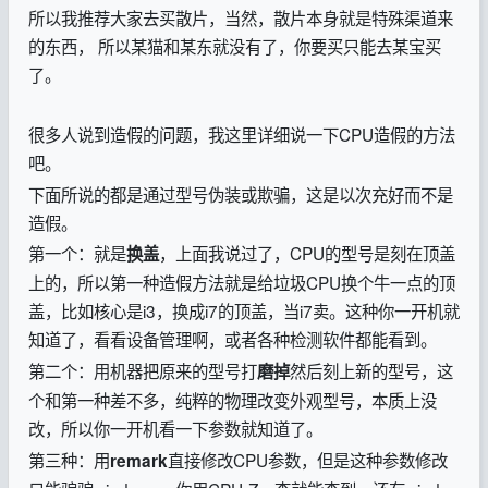
所以我推荐大家去买散片，当然，散片本身就是特殊渠道来
的东西， 所以某猫和某东就没有了，你要买只能去某宝买
了。
很多人说到造假的问题，我这里详细说一下CPU造假的方法
吧。
下面所说的都是通过型号伪装或欺骗，这是以次充好而不是
造假。
第一个：就是
，上面我说过了，CPU的型号是刻在顶盖
换盖
上的，所以第一种造假方法就是给垃圾CPU换个牛一点的顶
盖，比如核心是i3，换成i7的顶盖，当i7卖。这种你一开机就
知道了，看看设备管理啊，或者各种检测软件都能看到。
第二个：用机器把原来的型号打
然后刻上新的型号，这
磨掉
个和第一种差不多，纯粹的物理改变外观型号，本质上没
改，所以你一开机看一下参数就知道了。
第三种：用
直接修改CPU参数，但是这种参数修改
remark