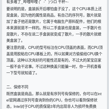
有多难了_哔哩哔哩 (゜-゜)つロ 干杯~-
要说明的是，盒装拆开后哪怕盒子没了，这个CPU本质上还
是盒装，因为他的属性是商品，有自己的序列号，散片就是
加了盒子他还是散片，它属于电脑生产原料配件，他们的根
本来源就是不一样的。所以二手盒装也是盒装，一手散片也
是散片，不存在说二手盒装就变成了散片，一手的散片就媲
美盒装了。
要注意的是，CPU的型号标注在CPU顶盖的表面，而CPU顶
盖是用胶粘在CPU基板上的，所以如果对方偷偷给CPU换个
顶盖，这种以次充好的可能性还是有的，不过大的某宝店家
一般不会干这事。不过这种换盖只能骗一时，你一开机查看
一下型号就知道了。
二、保修不同
既然盒装是商品，那么就是有序列号有保修的，你可以在int
el官网通过序列号查询到你的CPU，你也可以看到保修状
态，Intel对于CPU的质保是3年内出现非人为损坏免费换