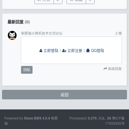
最新回复
(
0
)
柴郡猫计算机技术交流论坛
2
楼
立即登陆
丨
立即注册
丨
QQ登陆
高级回复
回帖
返回
Powered by
柴郡
Processed:
, SQL:
豫ICP备
Xiuno BBS
4.0.4
0.379
28
猫
17009392号