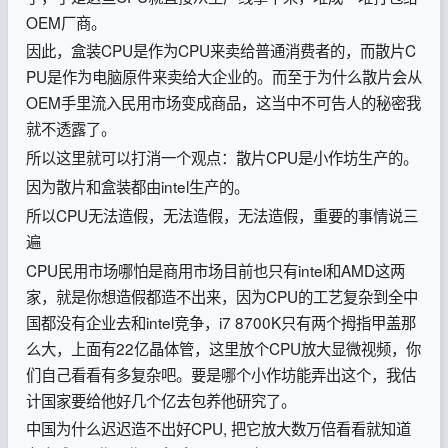
OEM厂商。
因此，盒装CPU是作为CPU来卖给普通消费者的，而散片C
PU是作为电脑原件来卖给大企业的。而至于为什么散片会从
OEM手里流入民用市场变成商品，这当中不可告人的秘密我
就不透露了。
所以这里就可以打消一个观点：散片CPU是小作坊生产的。
因为散片和盒装都由intel生产的。
所以CPU无法造假，无法造假，无法造假，重要的事情说三
遍
CPU民用市场哪怕是商用市场目前也只有intel和AMD这两
家，就是你想造假都造不出来，因为CPU的工艺复杂到全中
国都没有企业去和intel竞争，i7 8700K只有两个拇指甲盖那
么大，上面有22亿晶体管，这里放个CPU放大显微视频，你
们自己看看有多复杂吧。要是哪个小作坊能弄出这个，我估
计国家要给他好几个亿去包养他研究了。
中国为什么迟迟造不出好CPU, 把它放大数万倍看看就知道